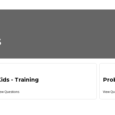
s
ids - Training
Pro
iew Questions
View Qu