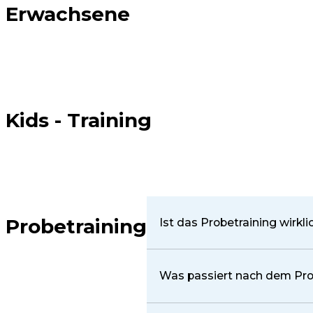
Erwachsene
Kids - Training
Probetraining
Ist das Probetraining wirkli
Ja. Das Probetraining ist komp
Was passiert nach dem Pro
Verpflichtung und ohne Druck.