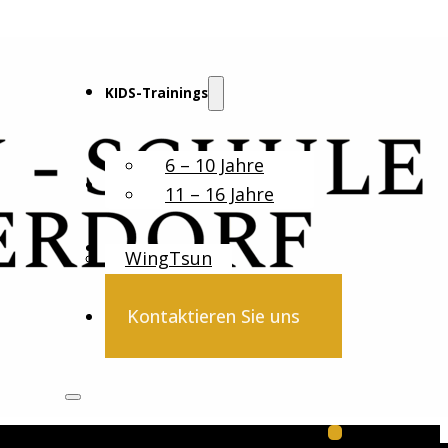
KIDS-Trainings
6 – 10 Jahre
Erwachsene
11 – 16 Jahre
WingTsun
Kontaktieren Sie uns
Follow us on 