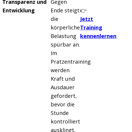
Transparenz und
Gegen
Entwicklung
Ende steigt
👉
die
Jetzt
körperliche
Training
Belastung
kennenlernen
spürbar an.
Im
Pratzentraining
werden
Kraft und
Ausdauer
gefordert,
bevor die
Stunde
kontrolliert
ausklingt.