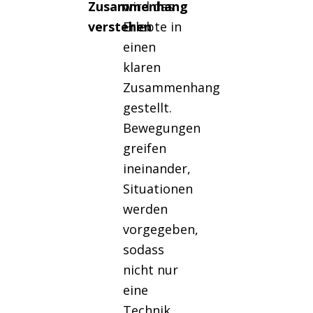
Zusammenhang
wird das
verstehen
Erlebte in
einen
klaren
Zusammenhang
gestellt.
Bewegungen
greifen
ineinander,
Situationen
werden
vorgegeben,
sodass
nicht nur
eine
Technik