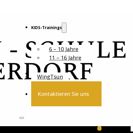
KIDS-Trainings
6 – 10 Jahre
Erwachsene
11 – 16 Jahre
WingTsun
Kontaktieren Sie uns
Follow us on 